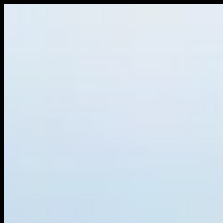
Ξ MENU
Galerie
Ruimtelijk werk
BlomBOX
Werk op locatie
Schilderijen
Werk op papier
Fotografie
Exposities
Nieuws
Contact